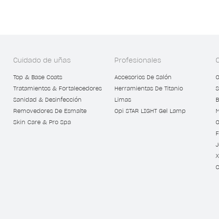
Cuidado de uñas
Profesionales
Top & Base Coats
Accesorios De Salón
O
Tratamientos & Fortalecedores
Herramientas De Titanio
S
Sanidad & Desinfección
Limas
B
Removedores De Esmalte
Opi STAR LIGHT Gel Lamp
M
Skin Care & Pro Spa
O
F
J
X
C