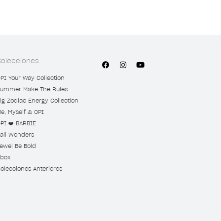
Colecciones
PI Your Way Collection
ummer Make The Rules
ig Zodiac Energy Collection
e, Myself & OPI
PI ❤️ BARBIE
all Wonders
ewel Be Bold
box
olecciones Anteriores