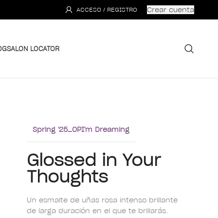
Crear cuenta
ACCESO / REGISTRO
OG
SALON LOCATOR
Spring '25_OPI'm Dreaming
Glossed in Your
Thoughts
Un esmalte de uñas rosa intenso brillante
de larga duración en el que te brillarás.