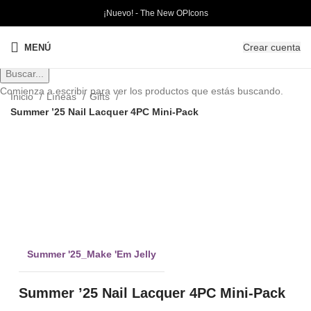
¡Nuevo! - The New OPIcons
Crear cuenta
MENÚ
Buscar...
Comienza a escribir para ver los productos que estás buscando.
Inicio
Líneas
Gifts
Summer ’25 Nail Lacquer 4PC Mini-Pack
Clic para ampliar
Summer '25_Make 'Em Jelly
Summer ’25 Nail Lacquer 4PC Mini-Pack