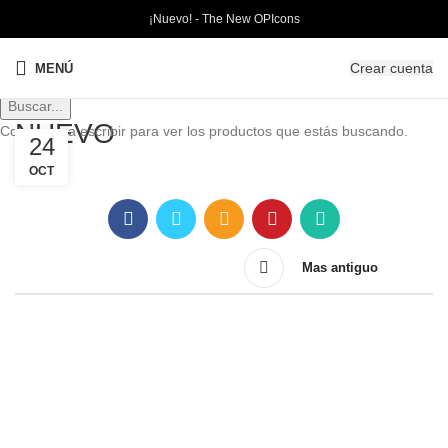
¡Nuevo! - The New OPIcons
Crear cuenta
MENÚ
Buscar...
NUEVO
Comienza a escribir para ver los productos que estás buscando.
24
OCT
Mas antiguo