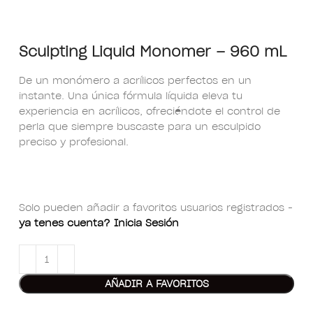
Sculpting Liquid Monomer – 960 mL
De un monómero a acrílicos perfectos en un
instante. Una única fórmula líquida eleva tu
experiencia en acrílicos, ofreciéndote el control de
perla que siempre buscaste para un esculpido
preciso y profesional.
Solo pueden añadir a favoritos usuarios registrados -
ya tenes cuenta? Inicia Sesión
AÑADIR A FAVORITOS