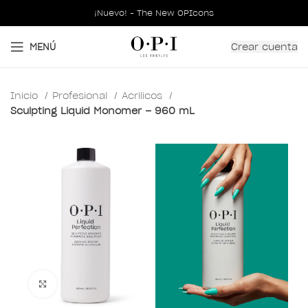
¡Nuevo! - The New OPIcons
Crear cuenta
MENÚ
Inicio
Profesional
Acrilicos
Sculpting Liquid Monomer – 960 mL
Clic para ampliar