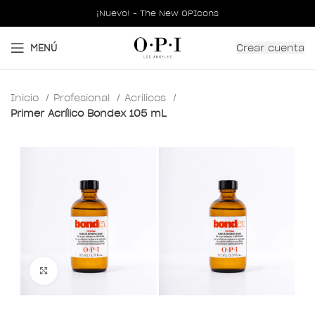
¡Nuevo! - The New OPIcons
Crear cuenta
MENÚ
Inicio
Profesional
Acrilicos
Primer Acrílico Bondex 105 mL
Clic para ampliar