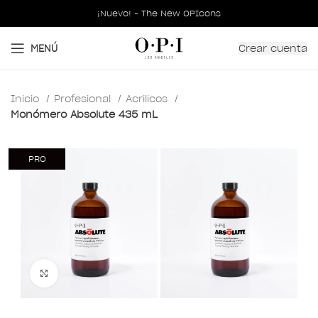
¡Nuevo! - The New OPIcons
Crear cuenta
MENÚ
Inicio
Profesional
Acrilicos
Monómero Absolute 435 mL
PRO
Clic para ampliar