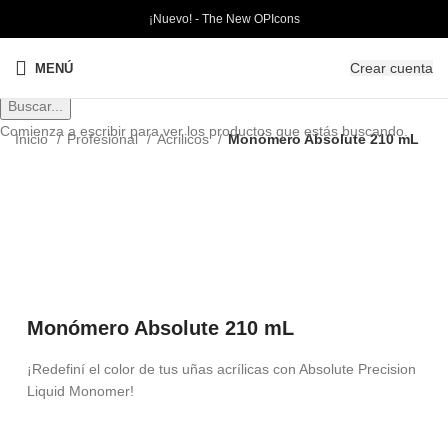
¡Nuevo! - The New OPIcons
Crear cuenta
MENÚ
Buscar...
Comienza a escribir para ver los productos que estás buscando.
Inicio
Profesional
Acrilicos
Monómero Absolute 210 mL
PRO
Clic para ampliar
Monómero Absolute 210 mL
¡Redefiní el color de tus uñas acrílicas con Absolute Precision
Liquid Monomer!