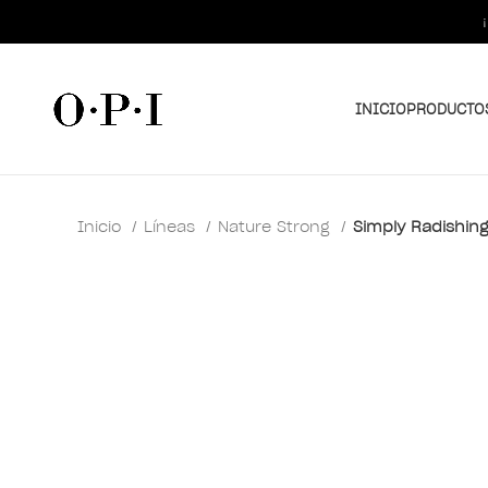
INICIO
PRODUCTO
Inicio
Líneas
Nature Strong
Simply Radishin
Clic para ampliar