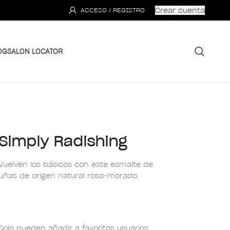
Crear cuenta
ACCESO / REGISTRO
OG
SALON LOCATOR
Simply Radishing
Vuelven los básicos con este esmalte de
uñas de origen natural rosa-morado.
Solo pueden añadir a favoritos usuarios