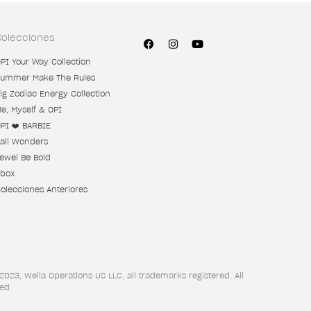
Colecciones
PI Your Way Collection
ummer Make The Rules
ig Zodiac Energy Collection
e, Myself & OPI
PI ❤️ BARBIE
all Wonders
ewel Be Bold
box
olecciones Anteriores
2023, Wella Operations US LLC, all trademarks registered. All
ed.