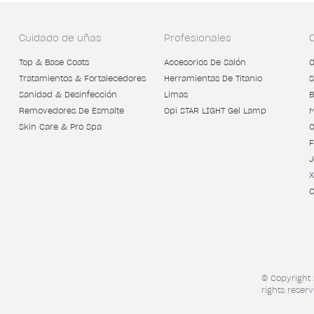
Cuidado de uñas
Profesionales
Top & Base Coats
Accesorios De Salón
O
Tratamientos & Fortalecedores
Herramientas De Titanio
S
Sanidad & Desinfección
Limas
B
Removedores De Esmalte
Opi STAR LIGHT Gel Lamp
M
Skin Care & Pro Spa
O
F
J
X
C
© Copyright 
rights reserv