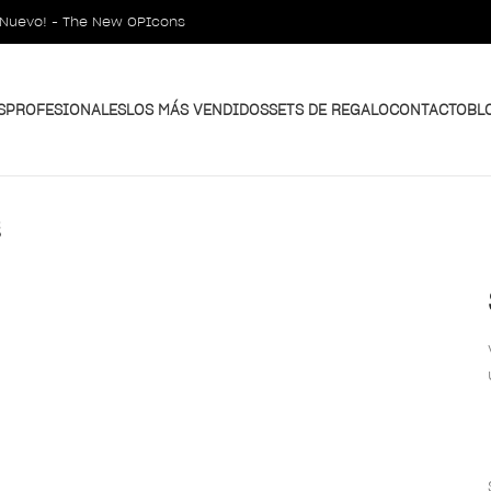
¡Nuevo! - The New OPIcons
S
PROFESIONALES
LOS MÁS VENDIDOS
SETS DE REGALO
CONTACTO
BL
g