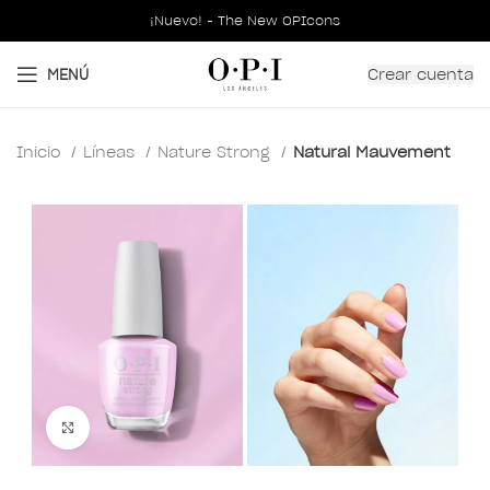
¡Nuevo! - The New OPIcons
Crear cuenta
MENÚ
Inicio
Líneas
Nature Strong
Natural Mauvement
Clic para ampliar