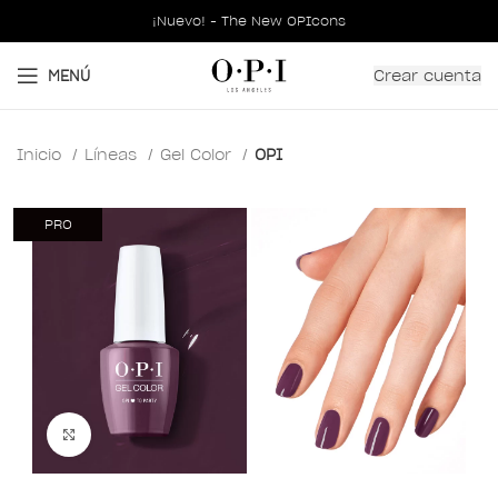
¡Nuevo! - The New OPIcons
Crear cuenta
MENÚ
Inicio
Líneas
Gel Color
OPI
PRO
Clic para ampliar