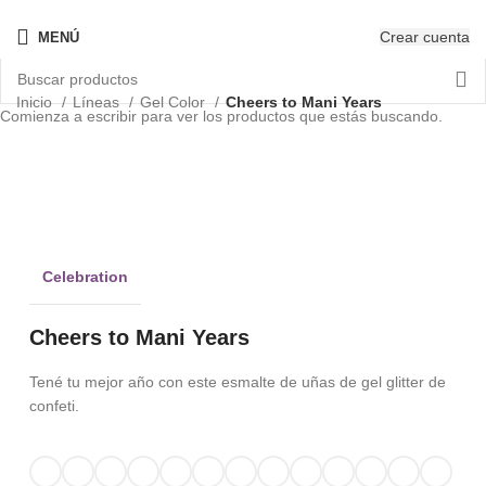
¡Nuevo! - The New OPIcons
Crear cuenta
MENÚ
Inicio
Líneas
Gel Color
Cheers to Mani Years
Comienza a escribir para ver los productos que estás buscando.
PRO
Clic para ampliar
Celebration
Cheers to Mani Years
Tené tu mejor año con este esmalte de uñas de gel glitter de
confeti.