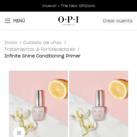
¡Nuevo! - The New OPIcons
Crear cuenta
MENÚ
Inicio
Cuidado de uñas
Tratamientos & Fortalecedores
Infinite Shine Conditioning Primer
Clic para ampliar