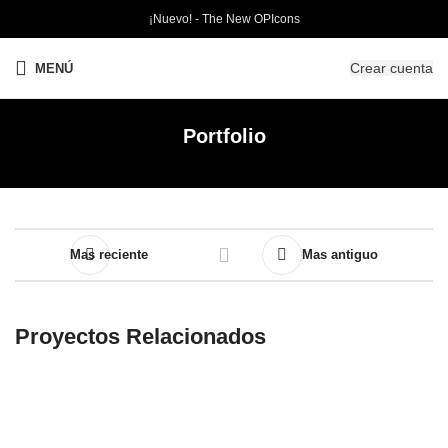
¡Nuevo! - The New OPIcons
Crear cuenta
MENÚ
Portfolio
Mas reciente
Mas antiguo
Proyectos Relacionados
NATURE STRONG
NAIL POLISH
INFINITE SHINE
NAIL POLISH