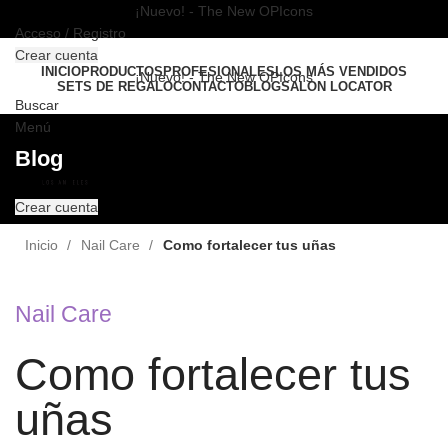
¡Nuevo! - The New OPIcons
Acceso / Registro
Crear cuenta
INICIO
PRODUCTOS
PROFESIONALES
LOS MÁS VENDIDOS
¡Nuevo! - The New OPIcons
SETS DE REGALO
CONTACTO
BLOG
SALON LOCATOR
Buscar
Menú
Blog
Crear cuenta
Inicio
Nail Care
Como fortalecer tus uñas
Nail Care
Como fortalecer tus
uñas