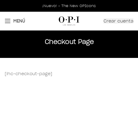
¡Nuevo! - The New OPIcons
Crear cuenta
MENÚ
Checkout Page
[ihc-checkout-page]