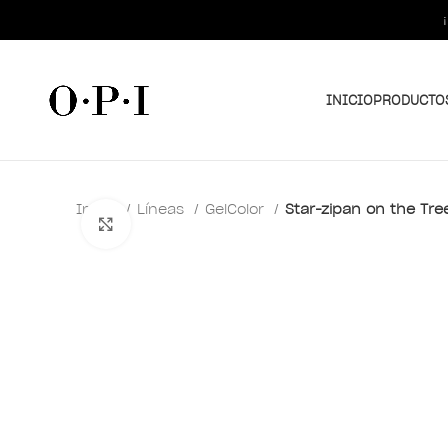
INICIO
PRODUCTO
Inicio
Líneas
GelColor
Star-zipan on the Tre
Clic para ampliar