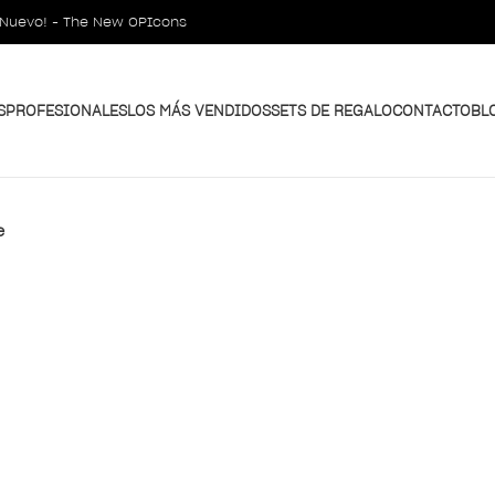
¡Nuevo! - The New OPIcons
S
PROFESIONALES
LOS MÁS VENDIDOS
SETS DE REGALO
CONTACTO
BL
e