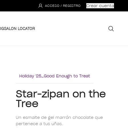
Crear cuenta
ACCESO / REGISTRO
OG
SALON LOCATOR
Holiday '25_Good Enough to Treat
Star-zipan on the
Tree
Un esmalte de gel marrón chocolate que
pertenece a tus uñas.