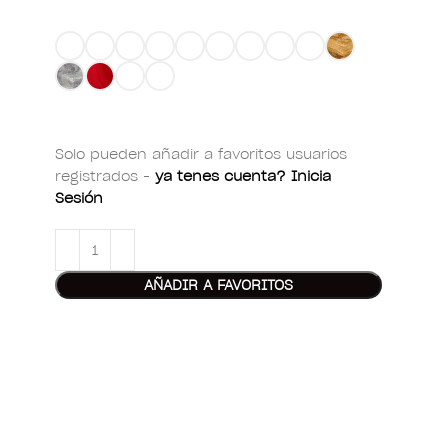
Solo pueden añadir a favoritos usuarios
registrados -
ya tenes cuenta? Inicia
Sesión
AÑADIR A FAVORITOS