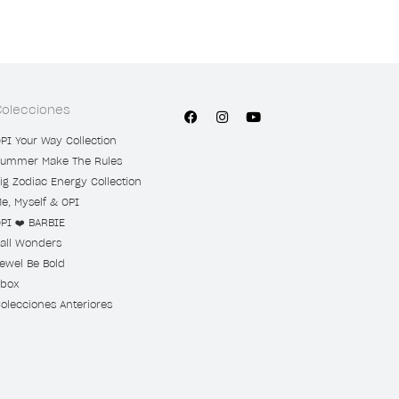
Colecciones
PI Your Way Collection
ummer Make The Rules
ig Zodiac Energy Collection
e, Myself & OPI
PI ❤️ BARBIE
all Wonders
ewel Be Bold
box
olecciones Anteriores