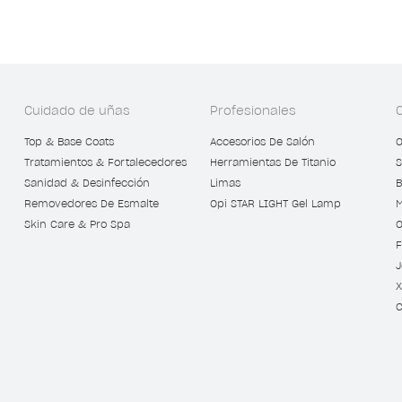
Cuidado de uñas
Profesionales
Top & Base Coats
Accesorios De Salón
O
Tratamientos & Fortalecedores
Herramientas De Titanio
S
Sanidad & Desinfección
Limas
B
Removedores De Esmalte
Opi STAR LIGHT Gel Lamp
M
Skin Care & Pro Spa
O
F
J
X
C