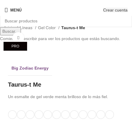
¡Nuevo! - The New OPIcons
Crear cuenta
MENÚ
Inicio
Líneas
Gel Color
Taurus-t Me
Buscar...
Clic para ampliar
Comienza a escribir para ver los productos que estás buscando.
PRO
Big Zodiac Energy
Taurus-t Me
Un esmalte de gel verde menta brilloso de lo más fiel.