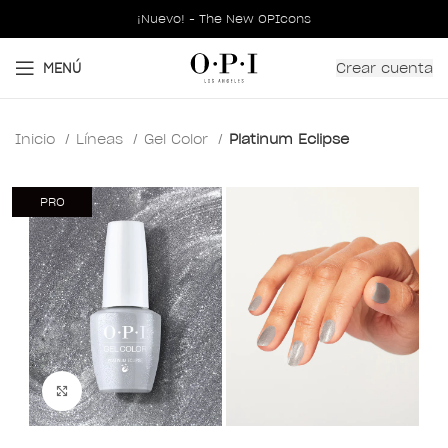
¡Nuevo! - The New OPIcons
Crear cuenta
MENÚ
Inicio
Líneas
Gel Color
Platinum Eclipse
PRO
Clic para ampliar