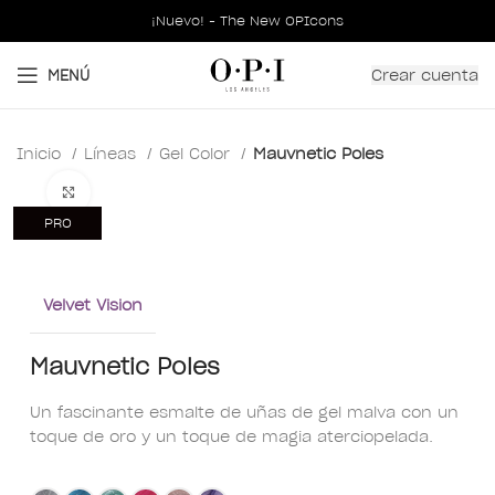
¡Nuevo! - The New OPIcons
Crear cuenta
MENÚ
Inicio
Líneas
Gel Color
Mauvnetic Poles
Clic para ampliar
PRO
Velvet Vision
Mauvnetic Poles
Un fascinante esmalte de uñas de gel malva con un
toque de oro y un toque de magia aterciopelada.