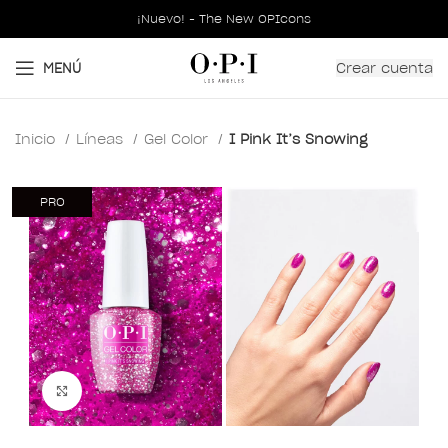
¡Nuevo! - The New OPIcons
Crear cuenta
MENÚ
Inicio
Líneas
Gel Color
I Pink It’s Snowing
PRO
Clic para ampliar