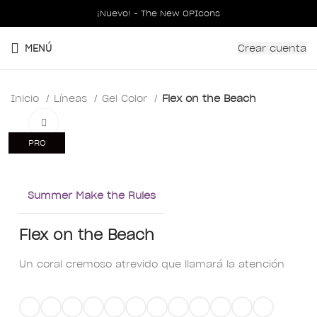
¡Nuevo! - The New OPIcons
Crear cuenta
MENÚ
Inicio
Líneas
Gel Color
Flex on the Beach​
Clic para ampliar
PRO
Summer Make the Rules
Flex on the Beach​
Un coral cremoso atrevido que llamará la atención