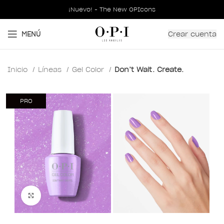
¡Nuevo! - The New OPIcons
Crear cuenta
MENÚ
Inicio
Líneas
Gel Color
Don’t Wait. Create.
PRO
Clic para ampliar