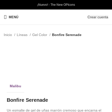
¡Nuevo! - The New OPIcons
Crear cuenta
MENÚ
Inicio
Líneas
Gel Color
Bonfire Serenade
PRO
Clic para ampliar
Malibu
Bonfire Serenade
Un esmalte de gel de uñas marrón cremoso que encarna el