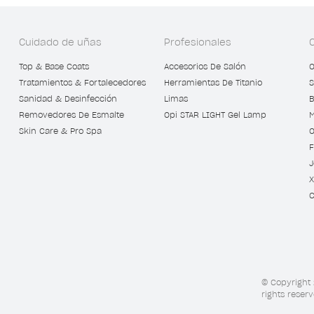
Cuidado de uñas
Profesionales
Top & Base Coats
Accesorios De Salón
O
Tratamientos & Fortalecedores
Herramientas De Titanio
S
Sanidad & Desinfección
Limas
B
Removedores De Esmalte
Opi STAR LIGHT Gel Lamp
M
Skin Care & Pro Spa
O
F
J
X
C
© Copyright 
rights reserv