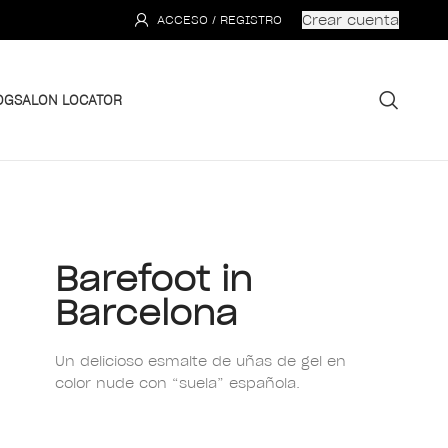
Crear cuenta
ACCESO / REGISTRO
OG
SALON LOCATOR
Barefoot in
Barcelona
Un delicioso esmalte de uñas de gel en
color nude con “suela” española.