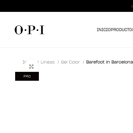
INICIO
PRODUCTO
Inicio
Líneas
Gel Color
Barefoot in Barcelona
Clic para ampliar
PRO