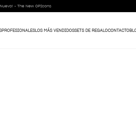
¡Nuevo! - The New OPIcons
S
PROFESIONALES
LOS MÁS VENDIDOS
SETS DE REGALO
CONTACTO
BL