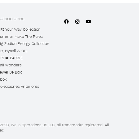
Colecciones
PI Your Way Collection
ummer Make The Rules
ig Zodiac Energy Collection
e, Myself & OPI
PI ❤️ BARBIE
all Wonders
ewel Be Bold
box
olecciones Anteriores
2023, Wella Operations US LLC, all trademarks registered. All
ed.