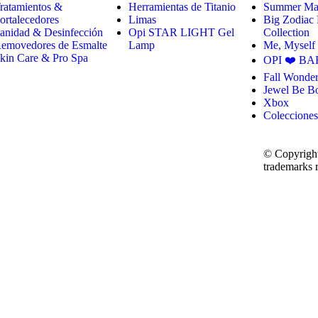
ratamientos &
Herramientas de Titanio
Summer Mak
ortalecedores
Limas
Big Zodiac
anidad & Desinfección
Opi STAR LIGHT Gel
Collection
emovedores de Esmalte
Lamp
Me, Myself
kin Care & Pro Spa
OPI ❤️ BA
Fall Wonder
Jewel Be B
Xbox
Colecciones
© Copyright
trademarks r