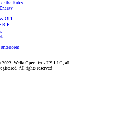
e the Rules
 Energy
 & OPI
RBIE
s
old
 anteriores
 2023, Wella Operations US LLC, all
egistered. All rights reserved.