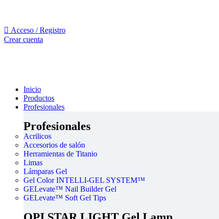
Acceso / Registro
Crear cuenta
Inicio
Productos
Profesionales
Profesionales
Acrilicos
Accesorios de salón
Herramientas de Titanio
Limas
Lámparas Gel
Gel Color INTELLI-GEL SYSTEM™
GELevate™ Nail Builder Gel
GELevate™ Soft Gel Tips
OPI STAR LIGHT Gel Lamp