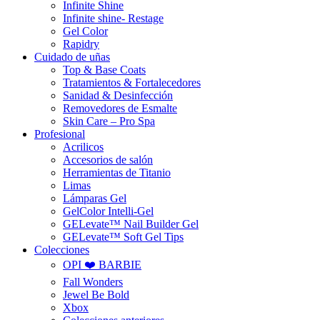
Infinite Shine
Infinite shine- Restage
Gel Color
Rapidry
Cuidado de uñas
Top & Base Coats
Tratamientos & Fortalecedores
Sanidad & Desinfección
Removedores de Esmalte
Skin Care – Pro Spa
Profesional
Acrilicos
Accesorios de salón
Herramientas de Titanio
Limas
Lámparas Gel
GelColor Intelli-Gel
GELevate™ Nail Builder Gel
GELevate™ Soft Gel Tips
Colecciones
OPI ❤️ BARBIE
Fall Wonders
Jewel Be Bold
Xbox