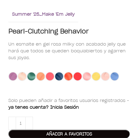
Summer '25_Make 'Em Jelly
Pearl-Clutching Behavior
Un esmalte en gel rosa milky con acabado jelly que
hará que todos se queden boquiabiertos y agarren
sus joyas.
Solo pueden añadir a favoritos usuarios registrados -
ya tenes cuenta? Inicia Sesión
AÑADIR A FAVORITOS