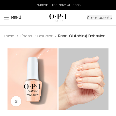
¡Nuevo! - The New OPIcons
Crear cuenta
MENÚ
Inicio
Líneas
GelColor
Pearl-Clutching Behavior
Clic para ampliar