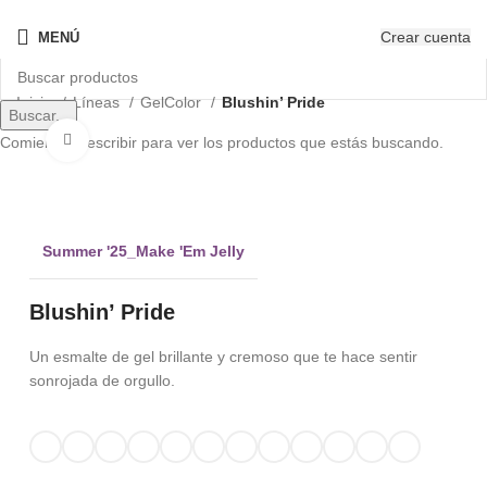
¡Nuevo! - The New OPIcons
Crear cuenta
MENÚ
Inicio
Líneas
GelColor
Blushin’ Pride
Buscar...
Clic para ampliar
Comienza a escribir para ver los productos que estás buscando.
Summer '25_Make 'Em Jelly
Blushin’ Pride
Un esmalte de gel brillante y cremoso que te hace sentir
sonrojada de orgullo.