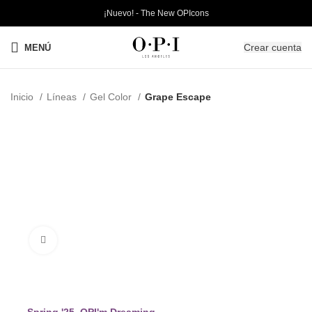
¡Nuevo! - The New OPIcons
Crear cuenta
MENÚ
Inicio
Líneas
Gel Color
Grape Escape
Clic para ampliar
Spring '25_OPI'm Dreaming