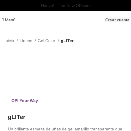
¡Nuevo! - The New OPIcons
Menú
Crear cuenta
Inicio
Líneas
Gel Color
gLITer
Clic para ampliar
OPI Your Way
gLITer
Un brillante esmalte de uñas de gel amarillo transparente que